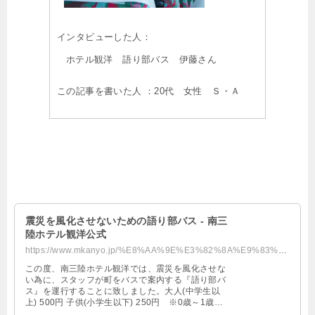
インタビューした人：
ホテル観洋 語り部バス 伊藤さん
この記事を書いた人 ：20代 女性 Ｓ・Ａ
震災を風化させないための語り部バス - 南三
陸ホテル観洋公式
https://www.mkanyo.jp/%E8%AA%9E%E3%82%8A%E9%83%A8%E3%83%90%E3%82%B9/
この度、南三陸ホテル観洋では、震災を風化させな
い為に、スタッフが町をバスで案内する『語り部バ
ス』を運行することに致しました。大人(中学生以
上) 500円 子供(小学生以下) 250円 ※0歳～1歳ま
で無料 ※団体様は別途ご相談を承ります。