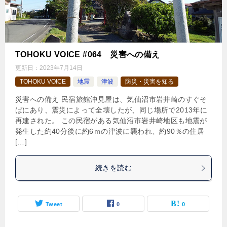
TOHOKU VOICE #064 災害への備え
更新日：
2023年7月14日
TOHOKU VOICE
地震
津波
防災・災害を知る
災害への備え 民宿旅館沖見屋は、気仙沼市岩井崎のすぐそ
ばにあり、震災によって全壊したが、同じ場所で2013年に
再建された。 この民宿がある気仙沼市岩井崎地区も地震が
発生した約40分後に約6ｍの津波に襲われ、約90％の住居
[…]
続きを読む
Tweet
0
0