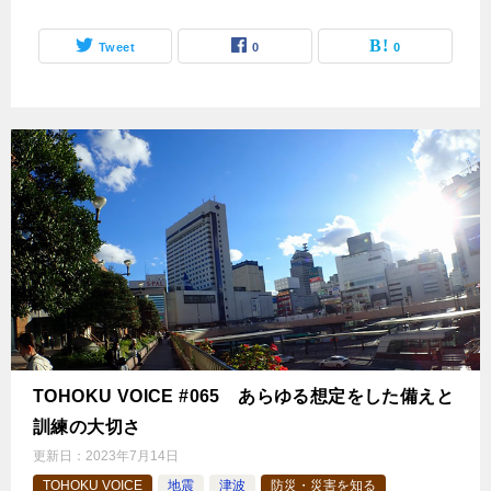
Tweet
0
0
TOHOKU VOICE #065 あらゆる想定をした備えと
訓練の大切さ
更新日：
2023年7月14日
TOHOKU VOICE
地震
津波
防災・災害を知る