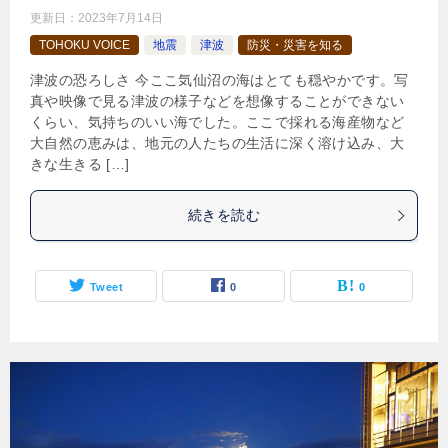
更新日：
2023年7月14日
TOHOKU VOICE
地震
津波
防災・災害を知る
津波の恐ろしさ 今ここ気仙沼の海はとても穏やかです。写
真や映像で見る津波の様子などを想像することができない
くらい、気持ちのいい海でした。ここで採れる海産物など
大自然の恵みは、地元の人たちの生活に深く溶け込み、大
きな生きる […]
続きを読む
Tweet
0
0