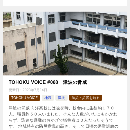
TOHOKU VOICE #068 津波の脅威
更新日：
2023年7月14日
TOHOKU VOICE
地震
津波
防災・災害を知る
津波の脅威 向洋高校には被災時、校舎内に生徒約１７０
人、職員約５０人いました。そんな人数がいたにもかかわ
らず、迅速な避難のおかげで犠牲者は０人だったそうで
す。 地域特有の防災意識の高さ、そして日頃の避難訓練の