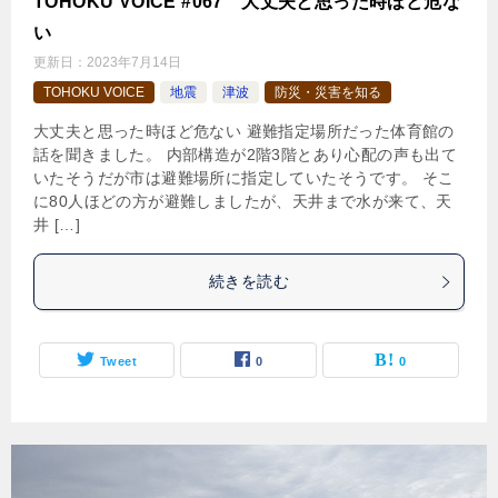
TOHOKU VOICE #067 大丈夫と思った時ほど危な
い
更新日：
2023年7月14日
TOHOKU VOICE
地震
津波
防災・災害を知る
大丈夫と思った時ほど危ない 避難指定場所だった体育館の
話を聞きました。 内部構造が2階3階とあり心配の声も出て
いたそうだが市は避難場所に指定していたそうです。 そこ
に80人ほどの方が避難しましたが、天井まで水が来て、天
井 […]
続きを読む
Tweet
0
0