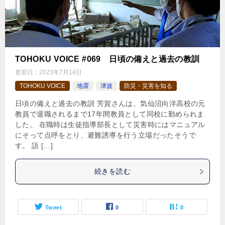
TOHOKU VOICE #069 日頃の備えと過去の教訓
更新日：
2023年7月14日
TOHOKU VOICE
地震
津波
防災・災害を知る
日頃の備えと過去の教訓 芳賀さんは、気仙沼向洋高校の元
教員で退職されるまで17年間教員として同校に勤められま
した。 在職時は生徒指導部長として災害時にはマニュアル
にそって点呼をとり、避難誘導を行う立場だったそうで
す。 語 […]
続きを読む
Tweet
0
0