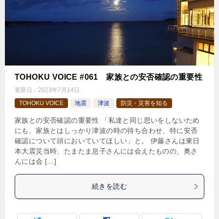
TOHOKU VOICE #061 家族との安否確認の重要性
更新日：
2023年7月14日
TOHOKU VOICE
地震
津波
防災・災害を知る
家族との安否確認の重要性 「私達と同じ思いをしないため
にも、家族とはしっかり津波の時の待ち合わせ、特に安否
確認について頭においていてほしい」と。 伊藤さんは東日
本大震災当時、たまたま息子さんには会えたものの、奥さ
んには会 […]
続きを読む