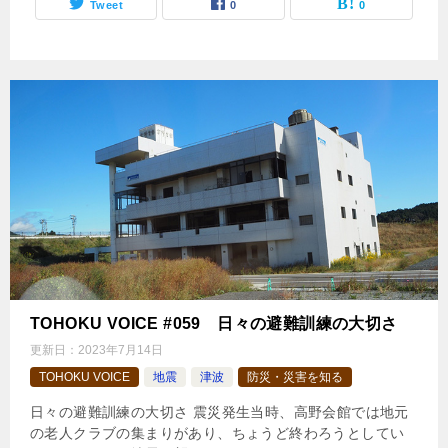
Tweet
0
0
TOHOKU VOICE #059 日々の避難訓練の大切さ
更新日：
2023年7月14日
TOHOKU VOICE
地震
津波
防災・災害を知る
日々の避難訓練の大切さ 震災発生当時、高野会館では地元
の老人クラブの集まりがあり、ちょうど終わろうとしてい