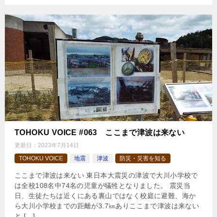
TOHOKU VOICE #063 ここまで津波は来ない
更新日：
2023年7月14日
TOHOKU VOICE
地震
津波
防災・災害を知る
ここまで津波は来ない 東日本大震災の津波で大川小学校で
は全校108名中74名の児童が犠牲となりました。 震災当
日、生徒たちは近くにある裏山ではなく校庭に避難、海か
ら大川小学校までの距離が3.7㎞ありここまで津波は来ない
と […]