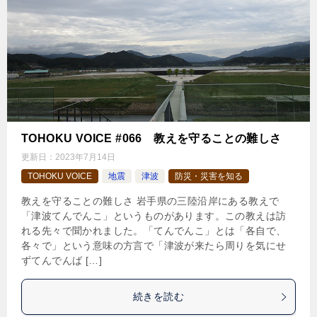
TOHOKU VOICE #066 教えを守ることの難しさ
更新日：
2023年7月14日
TOHOKU VOICE
地震
津波
防災・災害を知る
教えを守ることの難しさ 岩手県の三陸沿岸にある教えで
「津波てんでんこ」というものがあります。この教えは訪
れる先々で聞かれました。「てんでんこ」とは「各自で、
各々で」という意味の方言で「津波が来たら周りを気にせ
ずてんでんば […]
続きを読む