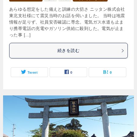
あらゆる想定をした備えと訓練の大切さ ニッタン株式会社
東北支社様にて震災当時のお話を伺いました。 当時は地震
情報が足りず、社員安否確認に専念。電気ガス水道も止ま
り携帯電話の充電やガソリン供給に殺到した。電気が止ま
った事 […]
続きを読む
Tweet
0
0