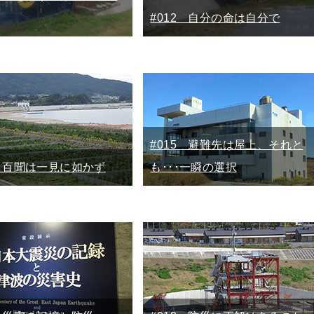
#012 自分の命は自分で
#015 避難先は屋上、それと
4 百聞は一見に如かず
も･･･一瞬の選択