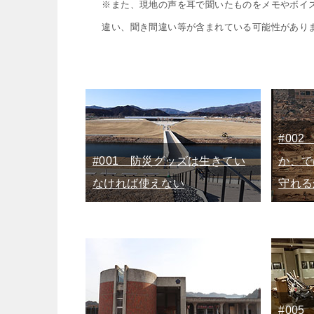
※また、現地の声を耳で聞いたものをメモやボイ
違い、聞き間違い等が含まれている可能性があり
#00
#001 防災グッズは生きてい
か、で
なければ使えない
守れる
#00