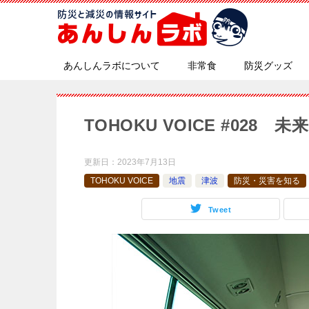
あんしんラボについて
非常食
防災グッズ
TOHOKU VOICE #028
更新日：
2023年7月13日
TOHOKU VOICE
地震
津波
防災・災害を知る
Tweet