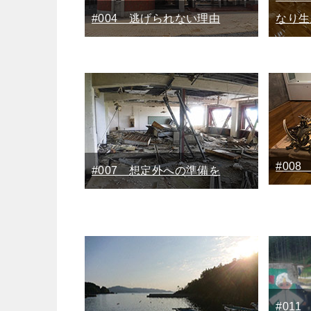
#004 逃げられない理由
なり生
#00
#007 想定外への準備を
#01