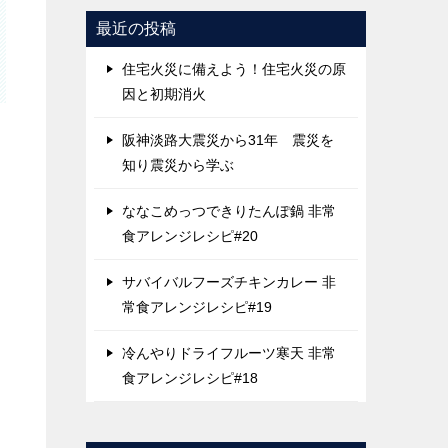
最近の投稿
住宅火災に備えよう！住宅火災の原
因と初期消火
阪神淡路大震災から31年 震災を
知り震災から学ぶ
ななこめっつできりたんぽ鍋 非常
食アレンジレシピ#20
サバイバルフーズチキンカレー 非
常食アレンジレシピ#19
冷んやりドライフルーツ寒天 非常
食アレンジレシピ#18