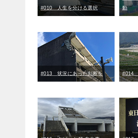
#010 人生を分ける選択
動
#013 状況にあった判断を
#01