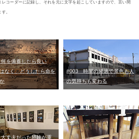
スレコーダーに記録し、それを元に文字を起こしていますので、言い間
ます。
2 何を備蓄したら良い
はなく、どうしたら命を
#003 時間の経過で景色も人
か
の気持ちも変わる
5 大丈夫だった経験が重