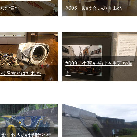
んだ慣れ
#006 助け合いの再出発
#009 生死を分ける重要な備
8 被災者とはだれか
え
1 命を救うのは判断と行