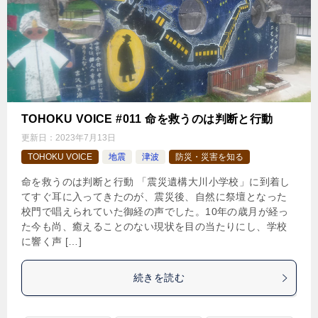
TOHOKU VOICE #011 命を救うのは判断と行動
更新日：
2023年7月13日
TOHOKU VOICE
地震
津波
防災・災害を知る
命を救うのは判断と行動 「震災遺構大川小学校」に到着し
てすぐ耳に入ってきたのが、震災後、自然に祭壇となった
校門で唱えられていた御経の声でした。10年の歳月が経っ
た今も尚、癒えることのない現状を目の当たりにし、学校
に響く声 […]
続きを読む