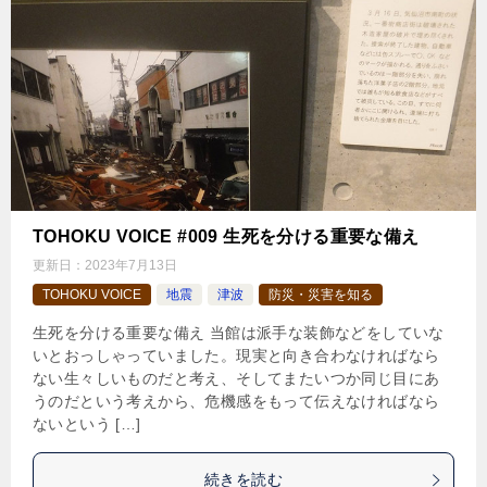
TOHOKU VOICE #009 生死を分ける重要な備え
更新日：
2023年7月13日
TOHOKU VOICE
地震
津波
防災・災害を知る
生死を分ける重要な備え 当館は派手な装飾などをしていな
いとおっしゃっていました。現実と向き合わなければなら
ない生々しいものだと考え、そしてまたいつか同じ目にあ
うのだという考えから、危機感をもって伝えなければなら
ないという […]
続きを読む