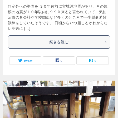
想定外への準備を ３０年位前に宮城沖地震があり、その規
模の地震が１０年以内に９９％来ると言われていて、気仙
沼市の各会社や学校関係など多くのところで一生懸命避難
訓練をしていたそうです。 日頃からいつ起こるかわからな
い災害に […]
続きを読む
Tweet
0
0