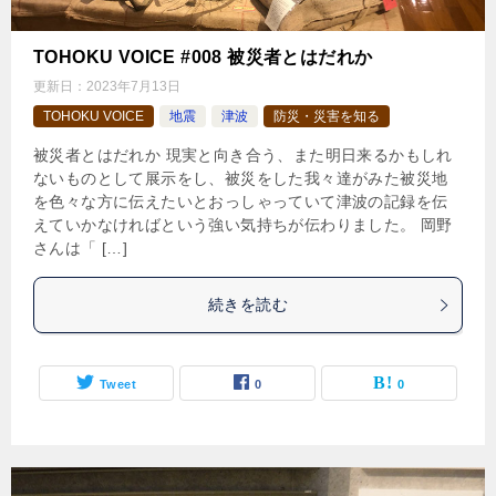
TOHOKU VOICE #008 被災者とはだれか
更新日：
2023年7月13日
TOHOKU VOICE
地震
津波
防災・災害を知る
被災者とはだれか 現実と向き合う、また明日来るかもしれ
ないものとして展示をし、被災をした我々達がみた被災地
を色々な方に伝えたいとおっしゃっていて津波の記録を伝
えていかなければという強い気持ちが伝わりました。 岡野
さんは「 […]
続きを読む
Tweet
0
0