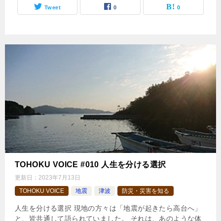
Tweet
0
0
TOHOKU VOICE #010 人生を分ける選択
更新日：
2023年7月13日
TOHOKU VOICE
地震
津波
防災・災害を知る
人生を分ける選択 現地の方々は「地震が起きたら高台へ」
と、皆共通して語られていました。 それは、あのような体