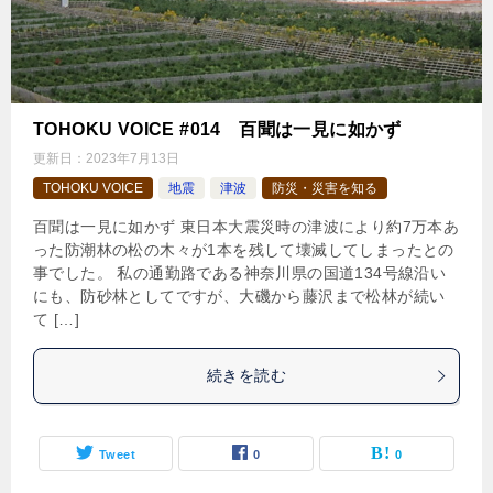
TOHOKU VOICE #014 百聞は一見に如かず
更新日：
2023年7月13日
TOHOKU VOICE
地震
津波
防災・災害を知る
百聞は一見に如かず 東日本大震災時の津波により約7万本あ
った防潮林の松の木々が1本を残して壊滅してしまったとの
事でした。 私の通勤路である神奈川県の国道134号線沿い
にも、防砂林としてですが、大磯から藤沢まで松林が続い
て […]
続きを読む
Tweet
0
0