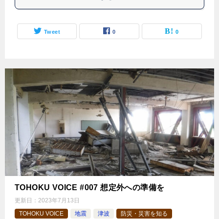
Tweet
0
0
TOHOKU VOICE #007 想定外への準備を
更新日：
2023年7月13日
TOHOKU VOICE
地震
津波
防災・災害を知る