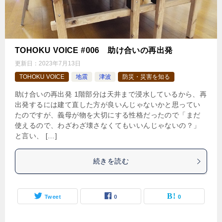
TOHOKU VOICE #006 助け合いの再出発
更新日：
2023年7月13日
TOHOKU VOICE
地震
津波
防災・災害を知る
助け合いの再出発 1階部分は天井まで浸水しているから、再
出発するには建て直した⽅が良いんじゃないかと思ってい
たのですが、義母が物を⼤切にする性格だったので「まだ
使えるので、わざわざ壊さなくてもいいんじゃないの？」
と言い、 […]
続きを読む
Tweet
0
0