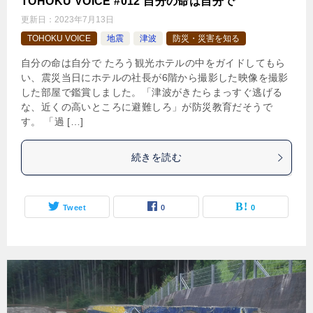
TOHOKU VOICE #012 自分の命は自分で
更新日：
2023年7月13日
TOHOKU VOICE
地震
津波
防災・災害を知る
自分の命は自分で たろう観光ホテルの中をガイドしてもら
い、震災当日にホテルの社長が6階から撮影した映像を撮影
した部屋で鑑賞しました。「津波がきたらまっすぐ逃げる
な、近くの高いところに避難しろ」が防災教育だそうで
す。 「過 […]
続きを読む
Tweet
0
0