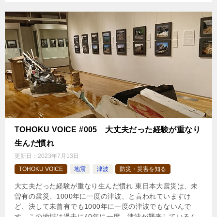
TOHOKU VOICE #005 大丈夫だった経験が重なり
生んだ慣れ
更新日：
2023年7月13日
TOHOKU VOICE
地震
津波
防災・災害を知る
大丈夫だった経験が重なり生んだ慣れ 東⽇本⼤震災は、未
曽有の震災、1000年に⼀度の津波、と⾔われていますけ
ど、決して未曾有でも1000年に⼀度の津波でもないんで
す。この地域は過去に40年に⼀度、津波が襲来しているん