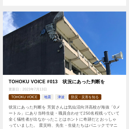
TOHOKU VOICE #013 状況にあった判断を
更新日：
2023年7月13日
TOHOKU VOICE
地震
津波
防災・災害を知る
状況にあった判断を 芳賀さんは気仙沼向洋高校が海抜「0メ
ートル」にあり当時生徒・職員合わせて250名程残っていて
全く犠牲者が出なかったことはホントに奇跡だとおっしゃ
っていました。 震災時、先生・生徒たちはパニックでマニ