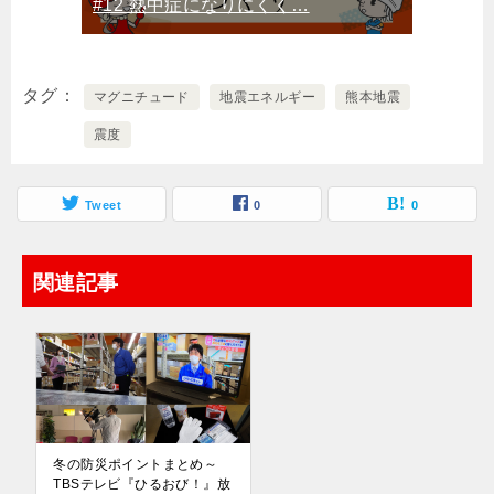
#12 熱中症になりにくく…
タグ
マグニチュード
地震エネルギー
熊本地震
震度
Tweet
0
0
関連記事
冬の防災ポイントまとめ～
TBSテレビ『ひるおび！』放