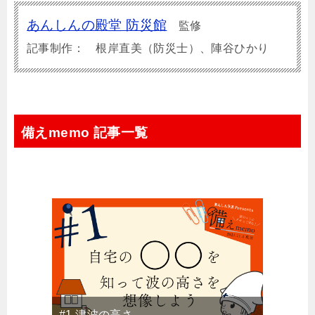
あんしんの殿堂 防災館
監修
記事制作： 根岸直美（防災士）、陣谷ひかり
備えmemo 記事一覧
#1 津波の高さ