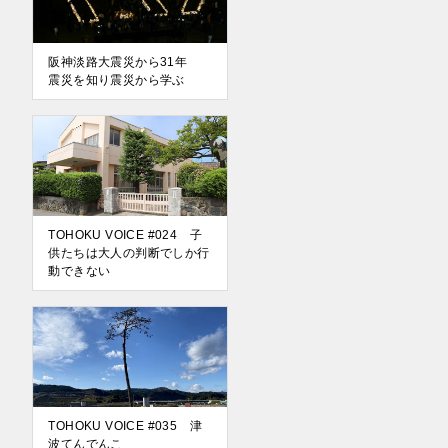
阪神淡路大震災から31年
震災を知り震災から学ぶ
TOHOKU VOICE #024 子
供たちは大人の判断でしか行
動できない
TOHOKU VOICE #035 津
波てんでんこ