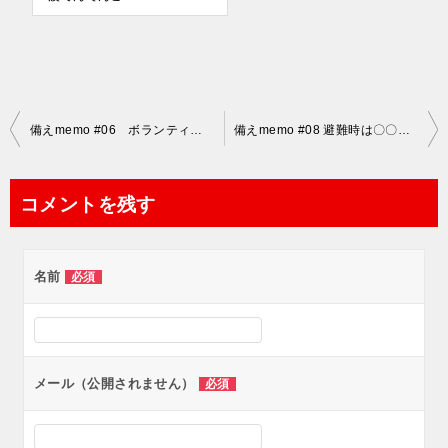
投
備えmemo #06 ボランティア活動インタビュー
備えmemo #08 避難時は〇〇〇を躊躇せず、水分は十分に摂る
稿
ナ
コメントを残す
ビ
ゲ
名前
必須
ー
シ
ョ
ン
メール（公開されません）
必須