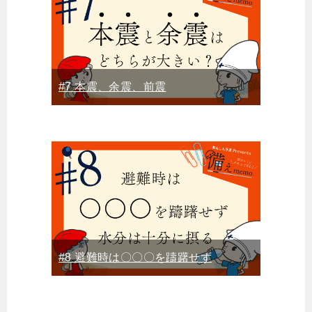
#7 本震、余震、前震
#8 避難時は〇〇〇を躊躇せず