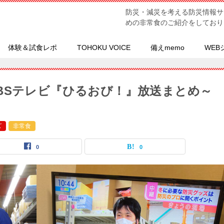
防災・減災を考える防災情報サ
めの非常食のご紹介をしており
体験＆試食レポ
TOHOKU VOICE
備えmemo
WEB
BSテレビ『ひるおび！』放送まとめ～
ズ
非常食
0
0