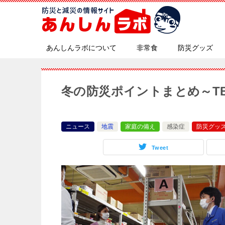
あんしんラボについて
非常食
防災グッズ
冬の防災ポイントまとめ～T
ニュース
地震
家庭の備え
感染症
防災グッ
Tweet