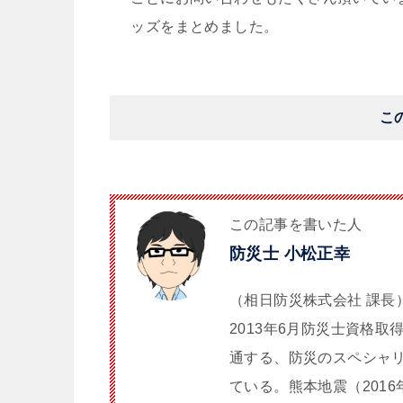
ッズをまとめました。
こ
この記事を書いた人
防災士 小松正幸
（相日防災株式会社 課長
2013年6月防災士資格
通する、防災のスペシャ
ている。熊本地震（2016