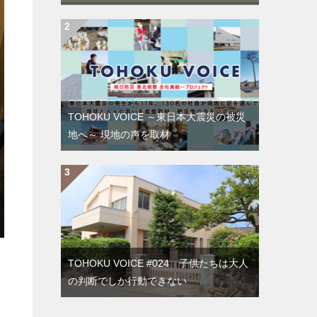
TOHOKU VOICE ～東日本大震災の被災
地へ～ 現地の声を取材
TOHOKU VOICE #024 子供たちは大人
の判断でしか行動できない