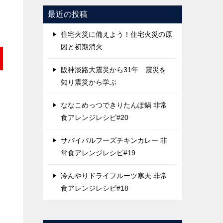
最近の投稿
住宅火災に備えよう！住宅火災の原
因と初期消火
阪神淡路大震災から31年 震災を
知り震災から学ぶ
ななこめっつできりたんぽ鍋 非常
食アレンジレシピ#20
サバイバルフーズチキンカレー 非
常食アレンジレシピ#19
冷んやりドライフルーツ寒天 非常
食アレンジレシピ#18