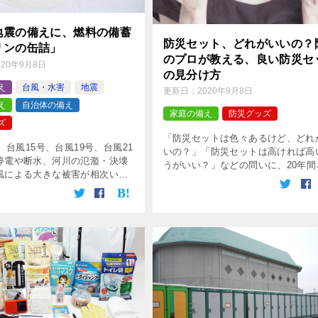
地震の備えに、燃料の備蓄
防災セット、どれがいいの？
リンの缶詰」
のプロが教える、良い防災セ
020年9月8日
の見分け方
え
台風・水害
地震
更新日：
2020年9月8日
え
自治体の備え
家庭の備え
防災グッズ
ズ
「防災セットは色々あるけど、どれ
は、台風15号、台風19号、台風21
いの？」「防災セットは高ければ高
停電や断水、河川の氾濫・決壊
うがいい？」などの問いに、20年間
風による大きな被害が相次いだ
トショップで防災用品を販売し続け
てしまいました。 中でも、台風
る防災館のスタッフ（防災士）が、
上陸した9月9日は、残暑厳しく、
りやすく、選ぶ際のポイントや、注
によってエアコ […]
を […]