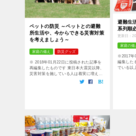
避難生
ペットの防災 ～ペットとの避難
系列順
所生活や、今からできる災害対策
更新日：
2
を考えましょう～
家庭の備
家庭の備え
防災グッズ
※2017
編集した
※ 2018年01月22日に投稿された記事を
でいる以
再編集したものです 東日本大震災以降、
らない状
災害対策を施している人は着実に増えた
う。検索
と思われますが、ペットに関してはどう
もの」「避
でしょうか？飼い主にとっては家族同然
とも言われるペットですが、そん […]