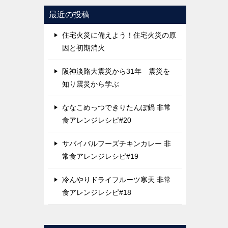
最近の投稿
住宅火災に備えよう！住宅火災の原
因と初期消火
阪神淡路大震災から31年 震災を
知り震災から学ぶ
ななこめっつできりたんぽ鍋 非常
食アレンジレシピ#20
サバイバルフーズチキンカレー 非
常食アレンジレシピ#19
冷んやりドライフルーツ寒天 非常
食アレンジレシピ#18