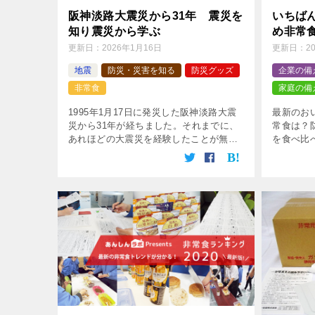
阪神淡路大震災から31年 震災を
いちば
知り震災から学ぶ
め非常
更新日：
2026年1月16日
更新日：
2
地震
防災・災害を知る
防災グッズ
企業の備
非常食
家庭の備
1995年1月17日に発災した阪神淡路大震
最新のお
災から31年が経ちました。それまでに、
常食は？
あれほどの大震災を経験したことが無か
を食べ比
った私には衝撃が強く、防災に対しての
績、SN
考え方が大きく変化した出来事になりま
の「今」
した。毎年、犠牲になられた方々を […]
定版！あ
い。