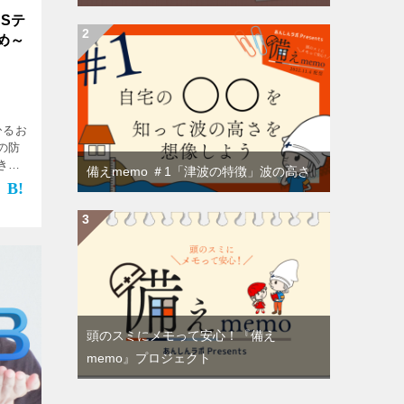
Sテ
め～
ひるお
の防
きま
備えmemo ＃1「津波の特徴」波の高さ
あり
こと
頭のスミにメモって安心！『備え
memo』プロジェクト