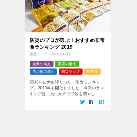
防災のプロが選ぶ！おすすめ非常
食ランキング 2019
更新日：
2022年1月14日
企業の備え
家庭の備え
自治体の備え
防災グッズ
非常食
2018年に大好評だった非常食ランキン
グ、2019年も開催しました！今回のラン
キングは、更に紹介商品数を増やし、口
コミやレビューを盛り込んだ決定版！ア
ルファ米やパンの缶詰、長期保存のお菓
子、ニーズの多い野菜の保存食などをご
紹介！老舗50余年の防災会社のスタッフ
が選んだ非常食のランキングです。これ
から非常食を買い揃える予定の個人の方
はもちろん、自治体や企業の方も是非参