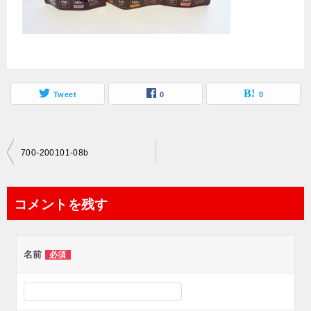
Tweet
0
0
投
700-200101-08b
稿
ナ
コメントを残す
ビ
ゲ
名前
必須
ー
シ
ョ