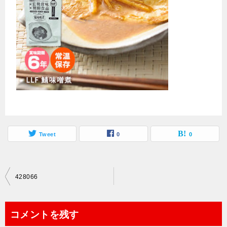
Tweet
0
0
投
428066
稿
ナ
コメントを残す
ビ