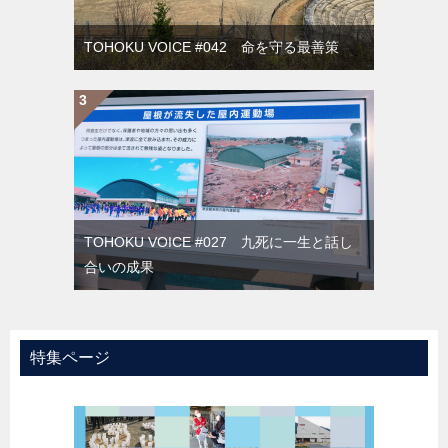
TOHOKU VOICE #042 命を守る最善策
TOHOKU VOICE #027 九死に一生と話し
合いの成果
特集ページ