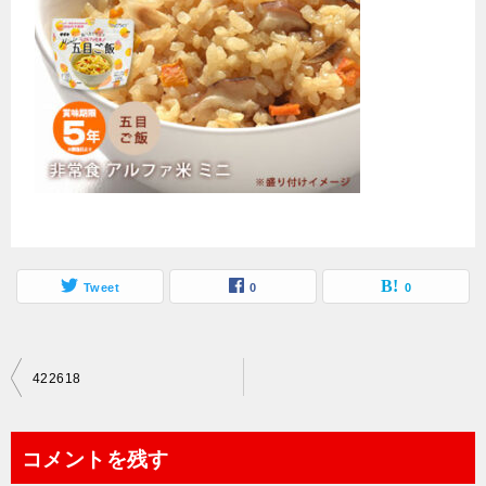
Tweet
0
0
投
422618
稿
ナ
コメントを残す
ビ