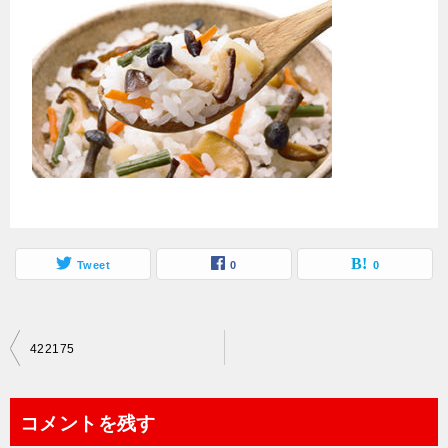
Tweet
0
0
投
422175
稿
ナ
コメントを残す
ビ