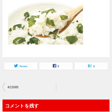
Tweet
0
0
投
422085
稿
ナ
コメントを残す
ビ