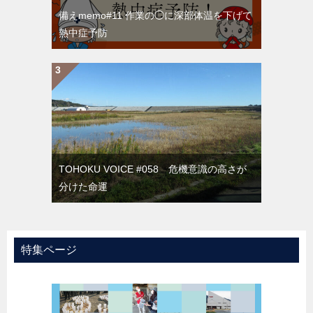
備えmemo#11 作業の◯に深部体温を下げて
熱中症予防
TOHOKU VOICE #058 危機意識の高さが
分けた命運
特集ページ