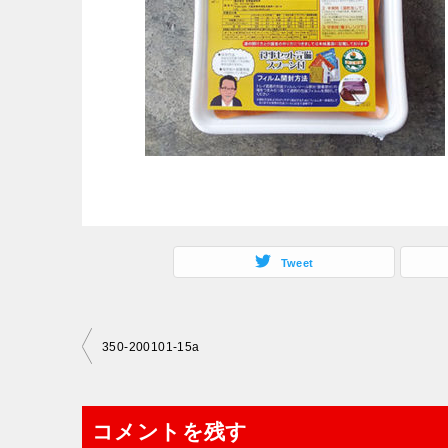
Tweet
投
350-200101-15a
稿
ナ
コメントを残す
ビ