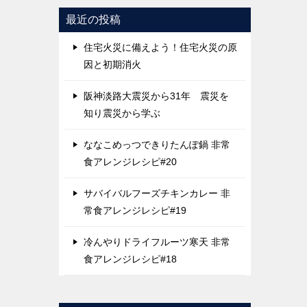
最近の投稿
住宅火災に備えよう！住宅火災の原
因と初期消火
阪神淡路大震災から31年 震災を
知り震災から学ぶ
ななこめっつできりたんぽ鍋 非常
食アレンジレシピ#20
サバイバルフーズチキンカレー 非
常食アレンジレシピ#19
冷んやりドライフルーツ寒天 非常
食アレンジレシピ#18