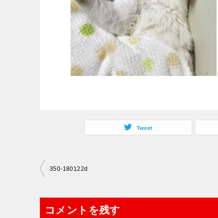
Tweet
投
350-180122d
稿
ナ
コメントを残す
ビ