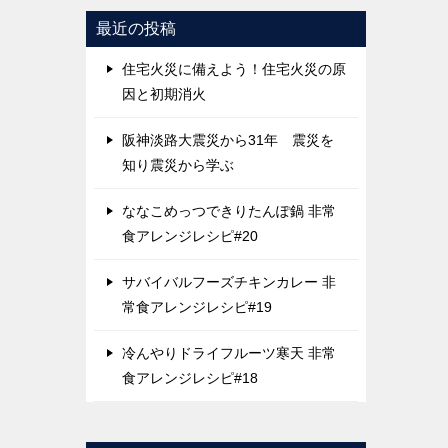
最近の投稿
住宅火災に備えよう！住宅火災の原
因と初期消火
阪神淡路大震災から31年 震災を
知り震災から学ぶ
ななこめっつできりたんぽ鍋 非常
食アレンジレシピ#20
サバイバルフーズチキンカレー 非
常食アレンジレシピ#19
冷んやりドライフルーツ寒天 非常
食アレンジレシピ#18