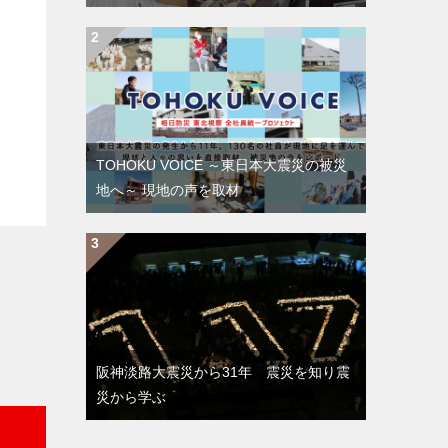
TOHOKU VOICE ～東日本大震災の被災
地へ～ 現地の声を取材
阪神淡路大震災から31年 震災を知り震
災から学ぶ