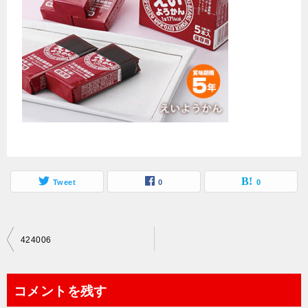
Tweet
0
0
投
424006
稿
ナ
コメントを残す
ビ