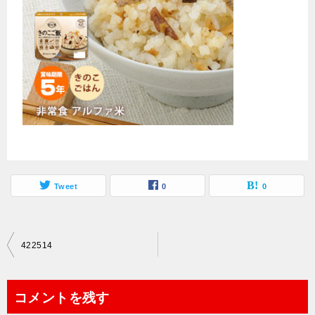
Tweet
0
0
投
422514
稿
ナ
コメントを残す
ビ